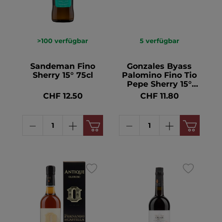
>100
verfügbar
5
verfügbar
Sandeman Fino
Gonzales Byass
Sherry 15° 75cl
Palomino Fino Tio
Pepe Sherry 15°
37.5cl
CHF 12.50
CHF 11.80