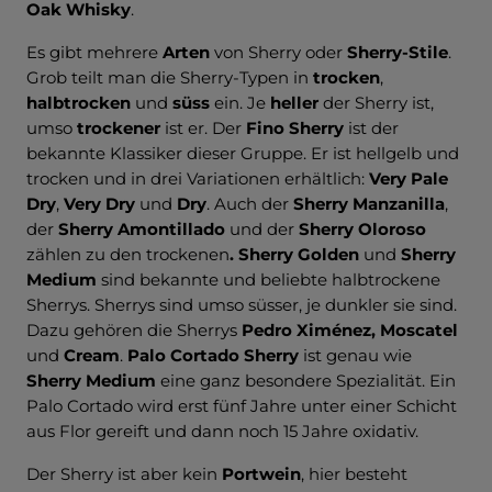
Oak Whisky
.
Es gibt mehrere
Arten
von Sherry oder
Sherry-Stile
.
Grob teilt man die Sherry-Typen in
trocken
,
halbtrocken
und
süss
ein. Je
heller
der Sherry ist,
umso
trockener
ist er. Der
Fino Sherry
ist der
bekannte Klassiker dieser Gruppe. Er ist hellgelb und
trocken und in drei Variationen erhältlich:
Very Pale
Dry
,
Very Dry
und
Dry
. Auch der
Sherry Manzanilla
,
der
Sherry Amontillado
und der
Sherry Oloroso
zählen zu den trockenen
. Sherry Golden
und
Sherry
Medium
sind bekannte und beliebte halbtrockene
Sherrys. Sherrys sind umso süsser, je dunkler sie sind.
Dazu gehören die Sherrys
Pedro Ximénez, Moscatel
und
Cream
.
Palo Cortado Sherry
ist genau wie
Sherry Medium
eine ganz besondere Spezialität. Ein
Palo Cortado wird erst fünf Jahre unter einer Schicht
aus Flor gereift und dann noch 15 Jahre oxidativ.
Der Sherry ist aber kein
Portwein
, hier besteht