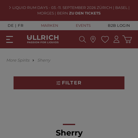
LIQUID RUM DAYS - 03.-11. SEPTEMBER 2026 ZÜRICH | BASEL |
MORGES | BERN
ZU DEN TICKETS
DE
FR
MARKEN
EVENTS
B2B LOGIN
More Spirits
Sherry
FILTER
Sherry