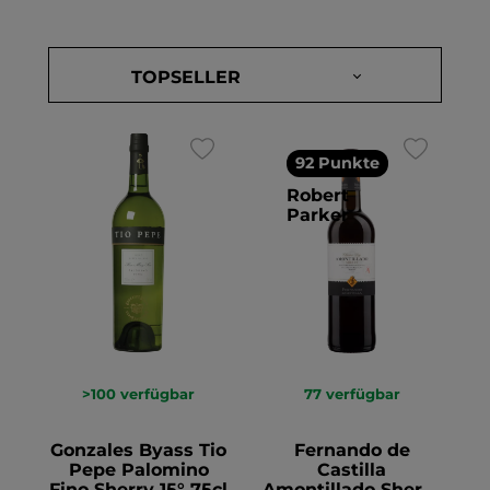
92 Punkte
Robert
Parker
>100
verfügbar
77
verfügbar
Gonzales Byass Tio
Fernando de
Pepe Palomino
Castilla
Fino Sherry 15° 75cl
Amontillado Sherry