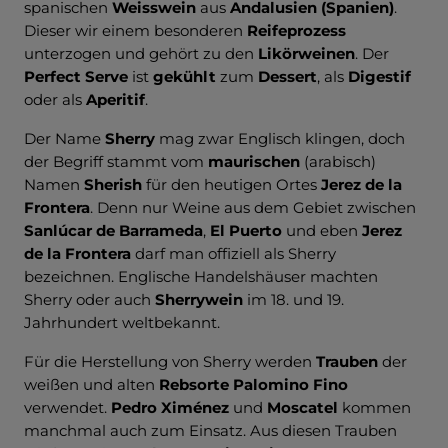
spanischen
Weisswein
aus
Andalusien (Spanien)
.
Dieser wir einem besonderen
Reifeprozess
unterzogen und gehört zu den
Likörweinen
. Der
Perfect Serve
ist
gekühlt
zum
Dessert
, als
Digestif
oder als
Aperitif
.
Der Name
Sherry
mag zwar Englisch klingen, doch
der Begriff stammt vom
maurischen
(arabisch)
Namen
Sherish
für den heutigen Ortes
Jerez de la
Frontera
. Denn nur Weine aus dem Gebiet zwischen
Sanlúcar de Barrameda
,
El Puerto
und eben
Jerez
de la Frontera
darf man offiziell als Sherry
bezeichnen. Englische Handelshäuser machten
Sherry oder auch
Sherrywein
im 18. und 19.
Jahrhundert weltbekannt.
Für die Herstellung von Sherry werden
Trauben
der
weißen und alten
Rebsorte
Palomino Fino
verwendet.
Pedro Ximénez
und
Moscatel
kommen
manchmal auch zum Einsatz. Aus diesen Trauben