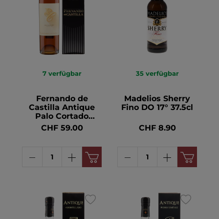
7
verfügbar
35
verfügbar
Fernando de
Madelios Sherry
Castilla Antique
Fino DO 17° 37.5cl
Palo Cortado
Sherry 20° 50cl
CHF 59.00
CHF 8.90