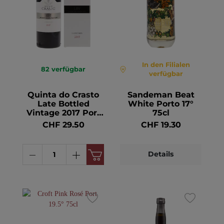
In den Filialen
82
verfügbar
verfügbar
Quinta do Crasto
Sandeman Beat
Late Bottled
White Porto 17°
Vintage 2017 Port
75cl
20° 75cl
CHF 29.50
CHF 19.30
Details