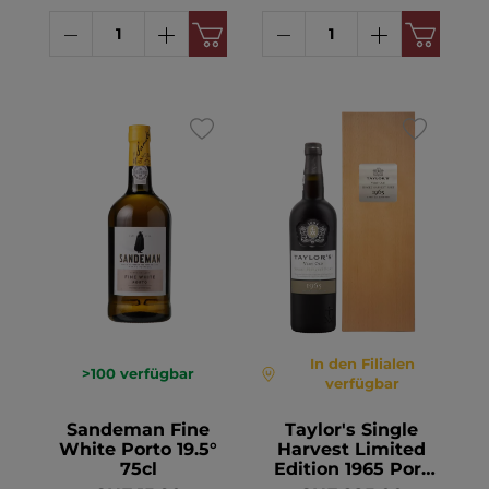
In den Filialen
>100
verfügbar
verfügbar
Sandeman Fine
Taylor's Single
White Porto 19.5°
Harvest Limited
75cl
Edition 1965 Port
21° 75cl