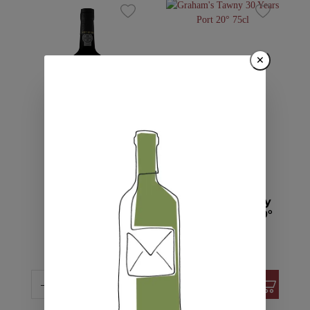
×
>100
verfügbar
66
verfügbar
Porto Ferreira
Graham's Tawny
Ruby Port 19.5°
30 Years Port 20°
75cl
75cl
CHF 11.50
CHF 105.00