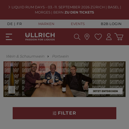
LIQUID RUM DAYS - 03.-11. SEPTEMBER 2026 ZÜRICH | BASEL |
MORGES | BERN
ZU DEN TICKETS
DE
FR
MARKEN
EVENTS
B2B LOGIN
Wein & Schaumwein
Portwein
FILTER