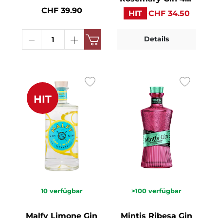
70cl
CHF 39.90
HIT
CHF 34.50
Details
HIT
10
verfügbar
>100
verfügbar
Malfy Limone Gin
Mintis Ribesa Gin