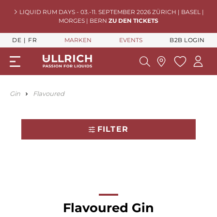
LIQUID RUM DAYS - 03.-11. SEPTEMBER 2026 ZÜRICH | BASEL |
MORGES | BERN
ZU DEN TICKETS
DE
FR
MARKEN
EVENTS
B2B LOGIN
Gin
Flavoured
FILTER
Flavoured Gin