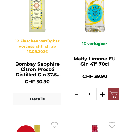
12 Flaschen verfügbar
13
verfügbar
voraussichtlich ab
15.08.2026
Malfy Limone EU
Bombay Sapphire
Gin 41° 70cl
Citron Pressé
Distilled Gin 37.5°
CHF 39.90
70cl
CHF 30.90
Details