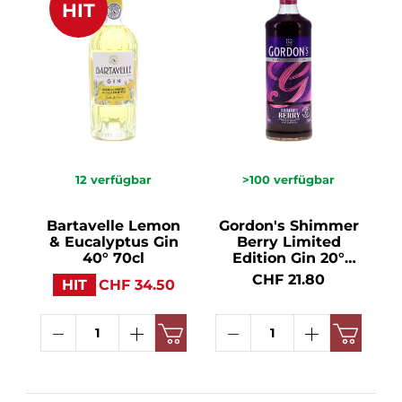
HIT
12
verfügbar
>100
verfügbar
Bartavelle Lemon
Gordon's Shimmer
& Eucalyptus Gin
Berry Limited
40° 70cl
Edition Gin 20°
70cl
CHF 21.80
HIT
CHF 34.50