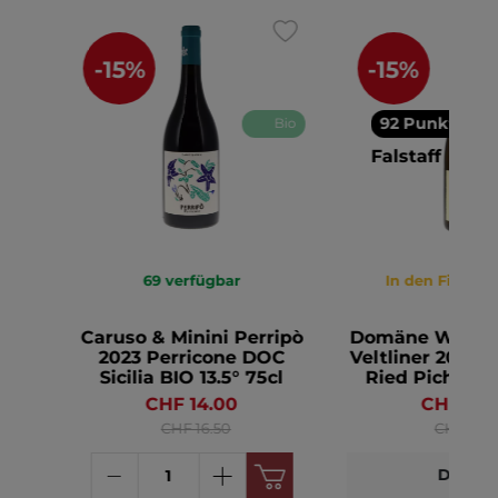
-15%
-15%
92 Punkte
Bio
Falstaff
69
verfügbar
In den Filialen
Caruso & Minini Perripò
Domäne Wacha
3.5°
2023 Perricone DOC
Veltliner 2025 
Sicilia BIO 13.5° 75cl
Ried Pichelpoi
75cl
CHF 14.00
CHF 15.
CHF 16.50
CHF 18.9
Details