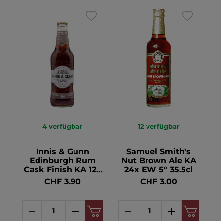
4
verfügbar
12
verfügbar
Innis & Gunn
Samuel Smith's
Edinburgh Rum
Nut Brown Ale KA
Cask Finish KA 12x
24x EW 5° 35.5cl
EW 6.8° 33cl
CHF 3.90
CHF 3.00