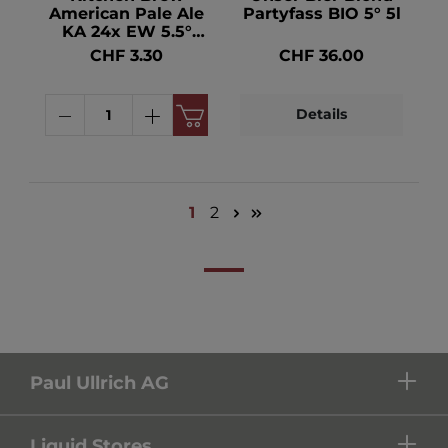
American Pale Ale
Partyfass BIO 5° 5l
KA 24x EW 5.5°
33cl
CHF 3.30
CHF 36.00
Details
1
2
Paul Ullrich AG
Liquid Stores