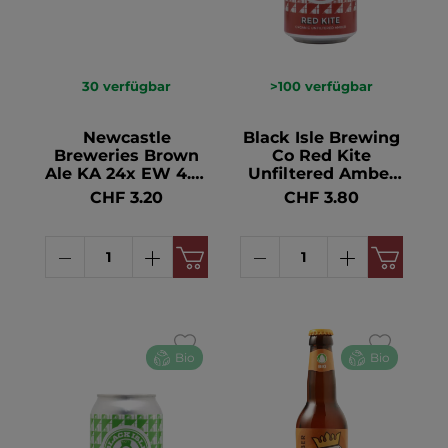
30
verfügbar
>100
verfügbar
Newcastle
Black Isle Brewing
Breweries Brown
Co Red Kite
Ale KA 24x EW 4.7°
Unfiltered Amber
33cl
Beer KA 24 x EW
CHF 3.20
CHF 3.80
BIO 4.2° 33cl
Bio
Bio