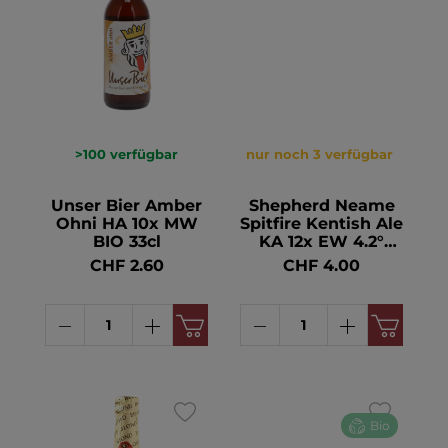
>100
verfügbar
nur noch 3 verfügbar
Unser Bier Amber
Shepherd Neame
Ohni HA 10x MW
Spitfire Kentish Ale
BIO 33cl
KA 12x EW 4.2°
50cl
CHF 2.60
CHF 4.00
Bio