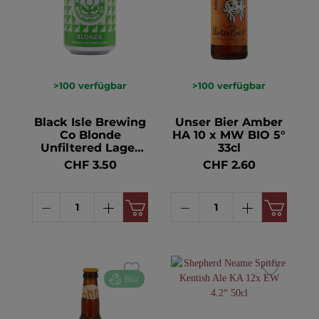
>100
verfügbar
>100
verfügbar
Black Isle Brewing
Unser Bier Amber
Co Blonde
HA 10 x MW BIO 5°
Unfiltered Lager
33cl
Beer KA 24 x EW
CHF 3.50
CHF 2.60
BIO 4.5° 33cl
Bio