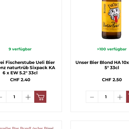
9
verfügbar
>100
verfügbar
ei Fischerstube Ueli Bier
Unser Bier Blond HA 1
nz naturtrüb Sixpack KA
5° 33cl
6 x EW 5.2° 33cl
CHF 2.40
CHF 2.50