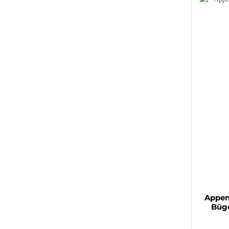
Appen
Büge