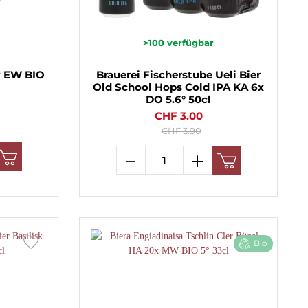
>100
verfügbar
x EW BIO
Brauerei Fischerstube Ueli Bier
Old School Hops Cold IPA KA 6x
DO 5.6° 50cl
CHF 3.00
CHF 3.90
Bio