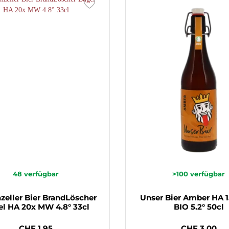
48
verfügbar
>100
verfügbar
×
zeller Bier BrandLöscher
Unser Bier Amber HA 
Melden Sie sich zu unserem
l HA 20x MW 4.8° 33cl
BIO 5.2° 50cl
Newsletter an und sichern Sie sich
10% Willkommensrabatt
CHF 1.95
CHF 3.00