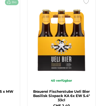
Bio
40
verfügbar
15 x MW
Brauerei Fischerstube Ueli Bier
Basilisk Sixpack KA 6x EW 5.4°
33cl
CHF 2.40