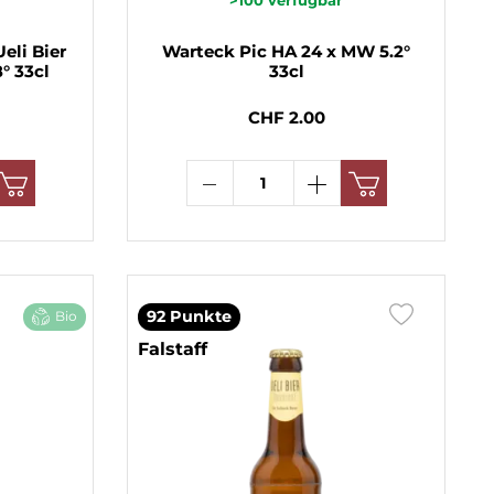
eli Bier
Warteck Pic HA 24 x MW 5.2°
° 33cl
33cl
CHF 2.00
92 Punkte
Bio
Falstaff