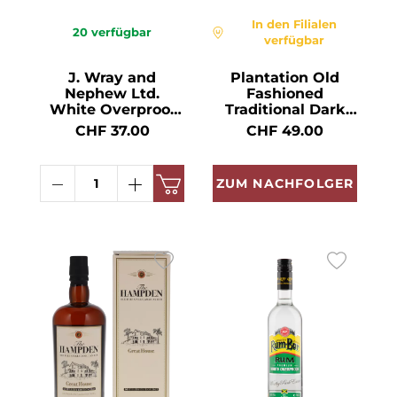
In den Filialen
20
verfügbar
verfügbar
J. Wray and
Plantation Old
Nephew Ltd.
Fashioned
White Overproof
Traditional Dark
Rum 63° 70cl
Overproof Rum 69°
CHF 37.00
CHF 49.00
70cl
ZUM NACHFOLGER