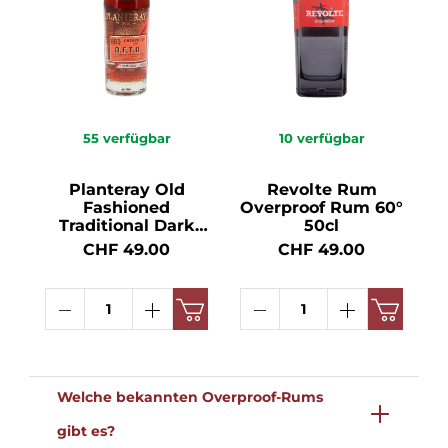
55
verfügbar
10
verfügbar
Planteray Old
Revolte Rum
Fashioned
Overproof Rum 60°
Traditional Dark
50cl
Overproof Rum 69°
CHF 49.00
CHF 49.00
70cl
Welche bekannten Overproof-Rums
gibt es?