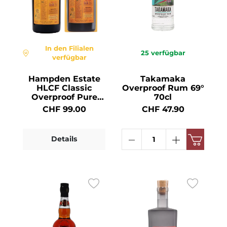
In den Filialen
25
verfügbar
verfügbar
Hampden Estate
Takamaka
HLCF Classic
Overproof Rum 69°
Overproof Pure
70cl
Single Jamaican
CHF 99.00
CHF 47.90
Rum 60° 70cl
Details