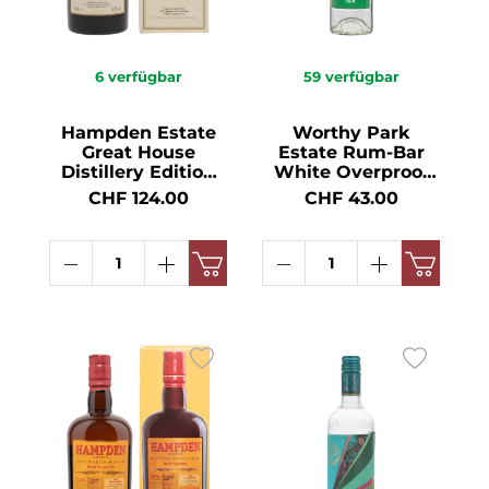
6
verfügbar
59
verfügbar
Hampden Estate
Worthy Park
Great House
Estate Rum-Bar
Distillery Edition
White Overproof
2023 Pure Single
Rum 63° 70cl
CHF 124.00
CHF 43.00
Jamaican Rum 57°
70cl