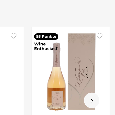
93 Punkte
Wine
Enthusiast