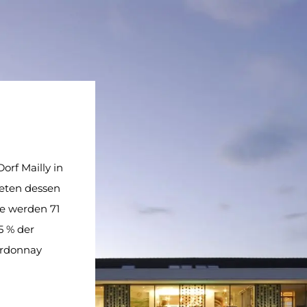
rf Mailly in
eten dessen
e werden 71
5 % der
ardonnay