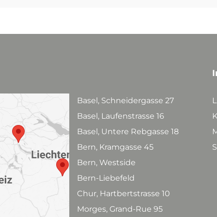
Spanien
Schottland
Barbados
Irland
Sherry
Sirup
Experten
USA
Italien
Dom. Rep.
Taiwan
Schweiz
Spanien
Kolumbien
USA
Likör
Erfrischungsgetränke
Australien
Japan
Venezuela
Schweiz
Portugal
Portugal
Guatemala
Brandy | Weinbrand
Bittergetränke
Argentinien
Vodka
Energygetränke
I
Destillate Früchte
Wasser ohne Kohlensäure
Basel, Schneidergasse 27
L
Pisco
Basel, Laufenstrasse 16
K
Ready-to-Drink | Cocktails
Basel, Untere Rebgasse 18
M
Bern, Kramgasse 45
S
Bern, Westside
Bern-Liebefeld
Chur, Hartbertstrasse 10
Morges, Grand-Rue 95