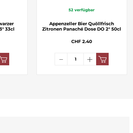
52
verfügbar
warzer
Appenzeller Bier Quöllfrisch
3° 33cl
Zitronen Panaché Dose DO 2° 50cl
CHF 2.40