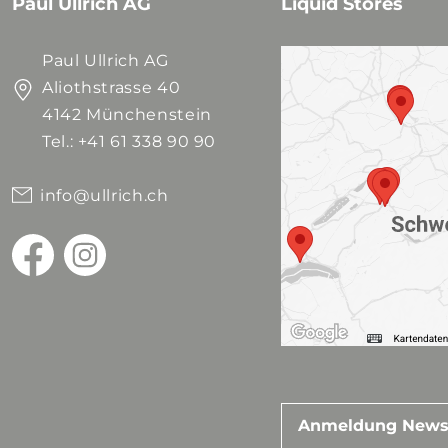
Paul Ullrich AG
Liquid Stores
Paul Ullrich AG
Aliothstrasse 40
4142 Münchenstein
Tel.: +41 61 338 90 90
info@ullrich.ch
Anmeldung News