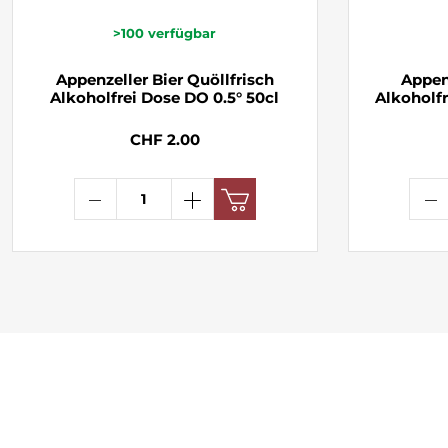
>100
verfügbar
Appenzeller Bier Quöllfrisch
Appen
Alkoholfrei Dose DO 0.5° 50cl
Alkoholfr
CHF 2.00