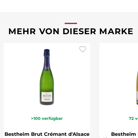
MEHR VON DIESER MARKE
>100
verfügbar
72
v
Bestheim Brut Crémant d'Alsace
Bestheim 