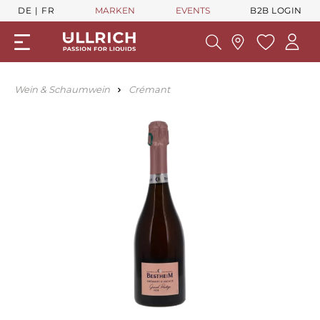
DE
FR
MARKEN
EVENTS
B2B LOGIN
Wein & Schaumwein
Crémant