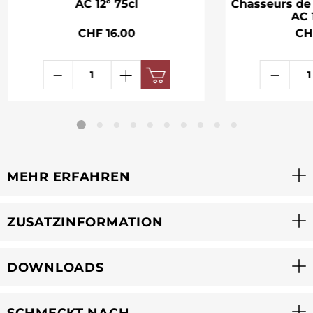
AC 12° 75cl
Chasseurs de
AC 
CHF 16.00
CH
MEHR ERFAHREN
ZUSATZINFORMATION
DOWNLOADS
SCHMECKT NACH