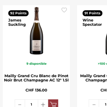
92 Points
91 Points
James
Wine
Suckling
Spectator
9
disponible
>100
Mailly Grand Cru Blanc de Pinot
Mailly Grand
Noir Brut Champagne AC 12° 1.5l
Champagne
CHF 136.00
CH