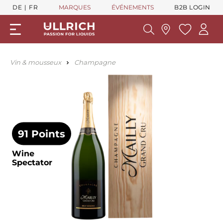
DE
FR
MARQUES
ÉVÉNEMENTS
B2B LOGIN
Vin & mousseux
Champagne
91 Points
Wine
Spectator