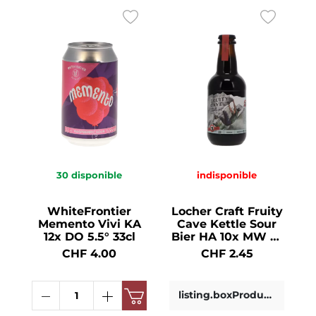
30
disponible
indisponible
WhiteFrontier
Locher Craft Fruity
Memento Vivi KA
Cave Kettle Sour
12x DO 5.5° 33cl
Bier HA 10x MW 5°
33cl
CHF 4.00
CHF 2.45
listing.boxProductDetails