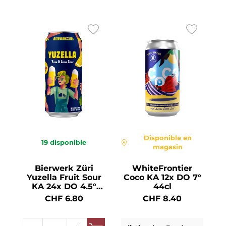
Disponible en
19
disponible
magasin
Bierwerk Züri
WhiteFrontier
Yuzella Fruit Sour
Coco KA 12x DO 7°
KA 24x DO 4.5°
44cl
44cl
CHF 6.80
CHF 8.40