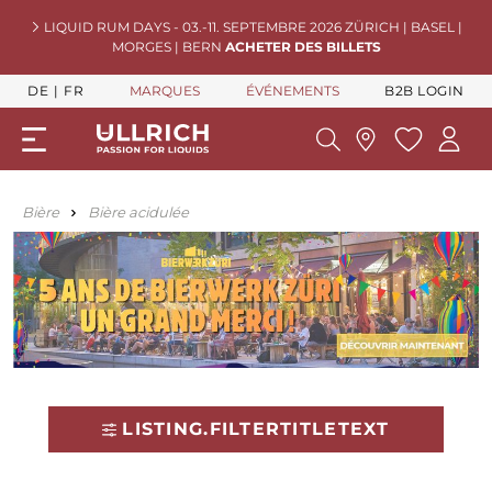
LIQUID RUM DAYS - 03.-11. SEPTEMBRE 2026 ZÜRICH | BASEL |
MORGES | BERN
ACHETER DES BILLETS
DE
FR
MARQUES
ÉVÉNEMENTS
B2B LOGIN
Bière
Bière acidulée
LISTING.FILTERTITLETEXT