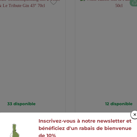
33
disponible
12
disponible
×
ribute Geschenkpackung
White Rabbit Gin & P
Inscrivez-vous à notre newsletter et
Tonic & Le Tribute Gin 43°
BIO 41° 50cl
bénéficiez d'un rabais de bienvenue
70cl
de 10%
CHF 59.00
CHF 69.00