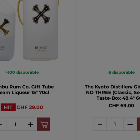
>100
disponible
6
disponible
bu Rum Co. Gift Tube
The Kyoto Distillery Gi
eam Liqueur 15° 70cl
NO THREE (Classic, Sei
Taste-Box 48.4° 6
CHF 69.00
HIT
CHF 29.00