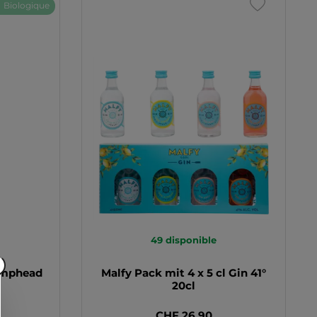
Biologique
49
disponible
umphead
Malfy Pack mit 4 x 5 cl Gin 41°
20cl
CHF 26.90