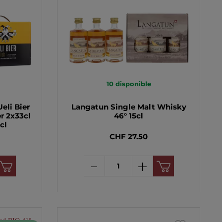
10
disponible
eli Bier
Langatun Single Malt Whisky
r 2x33cl
46° 15cl
cl
CHF 27.50