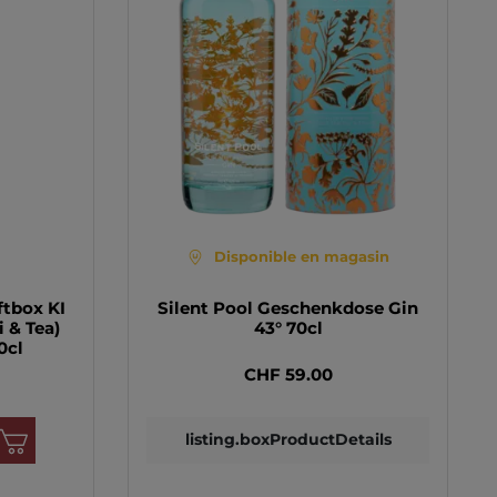
Disponible en magasin
ftbox KI
Silent Pool Geschenkdose Gin
 & Tea)
43° 70cl
0cl
CHF 59.00
listing.boxProductDetails