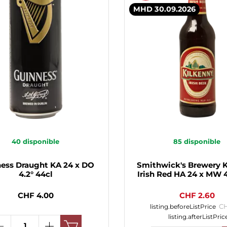
MHD 30.09.2026
40
disponible
85
disponible
ess Draught KA 24 x DO
Smithwick's Brewery 
4.2° 44cl
Irish Red HA 24 x MW 4
CHF 4.00
CHF 2.60
CH
listing.beforeListPrice
listing.afterListPric