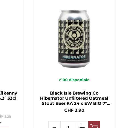
>100
disponible
Kilkenny
Black Isle Brewing Co
.3° 33cl
Hibernator Unfiltered Oatmeal
Stout Beer KA 24 x EW BIO 7°
33cl
CHF 3.90
F 3.25
e