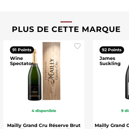
PLUS DE CETTE MARQUE
91 Points
92 Points
Wine
James
Spectator
Suckling
4
disponible
9
di
Mailly Grand Cru Réserve Brut
Mailly Grand 