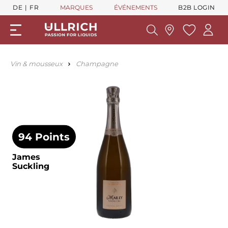
DE
FR
MARQUES
ÉVÉNEMENTS
B2B LOGIN
Vin & mousseux
Champagne
94 Points
James
Suckling