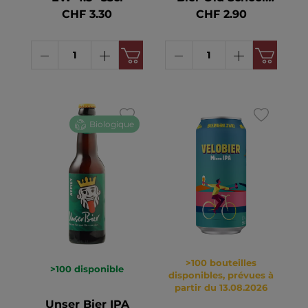
Hops Cold IPA HA
CHF 3.30
CHF 2.90
10 x MW 5.6° 33cl
Biologique
>100 bouteilles
>100
disponible
disponibles, prévues à
partir du 13.08.2026
Unser Bier IPA