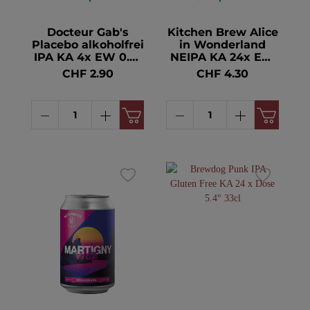
Docteur Gab's
Kitchen Brew Alice
Placebo alkoholfrei
in Wonderland
IPA KA 4x EW 0.5°
NEIPA KA 24x EW
33cl
5.6° 33cl
CHF 2.90
CHF 4.30