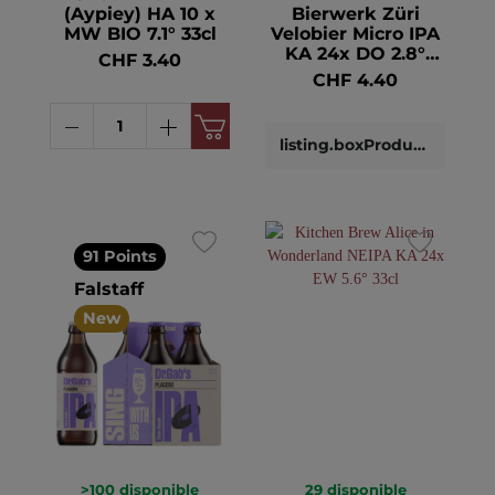
(Aypiey) HA 10 x
Bierwerk Züri
MW BIO 7.1° 33cl
Velobier Micro IPA
KA 24x DO 2.8°
CHF 3.40
44cl
CHF 4.40
listing.boxProductDetails
91 Points
Falstaff
New
>100
disponible
29
disponible