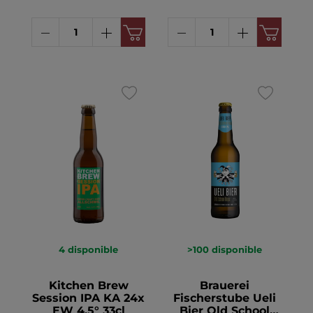
4
disponible
>100
disponible
Kitchen Brew
Brauerei
Session IPA KA 24x
Fischerstube Ueli
EW 4.5° 33cl
Bier Old School