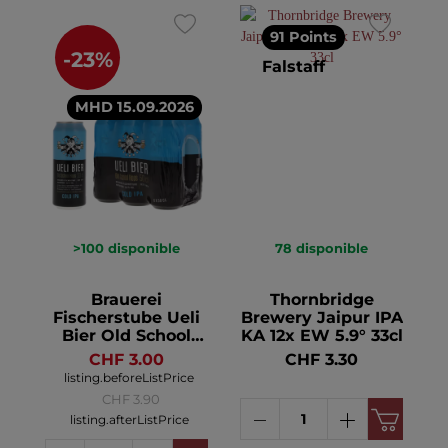
91 Points
-23%
Falstaff
MHD 15.09.2026
>100
disponible
78
disponible
Brauerei
Thornbridge
Fischerstube Ueli
Brewery Jaipur IPA
Bier Old School
KA 12x EW 5.9° 33cl
Hops Cold IPA KA
CHF 3.00
CHF 3.30
6x DO 5.6° 50cl
listing.beforeListPrice
CHF 3.90
listing.afterListPrice