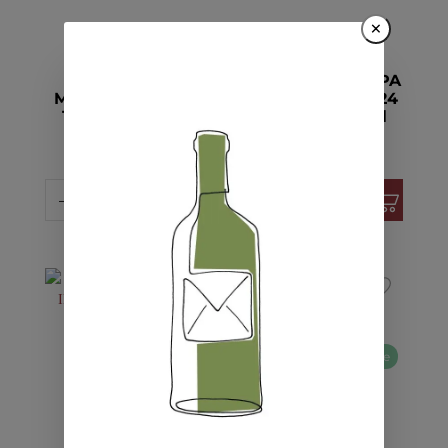
×
100
disponible
>100
disponible
WhiteFrontier
Brewdog Punk IPA
Martigny Vice KA
Gluten Free KA 24
12x DO 3.5° 33cl
x Dose 5.4° 33cl
CHF 3.80
CHF 2.90
16.5 Points
Vinum
Végétalienne