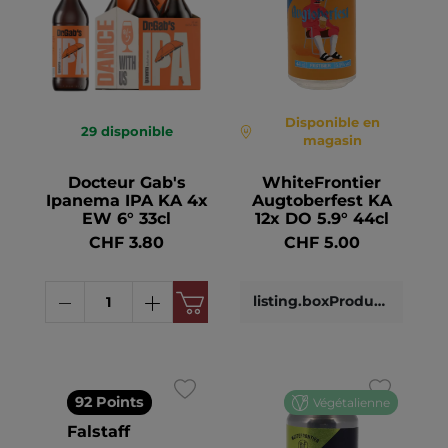
Disponible en
29
disponible
magasin
Docteur Gab's
WhiteFrontier
Ipanema IPA KA 4x
Augtoberfest KA
EW 6° 33cl
12x DO 5.9° 44cl
CHF 3.80
CHF 5.00
listing.boxProductDetails
92 Points
Végétalienne
Falstaff