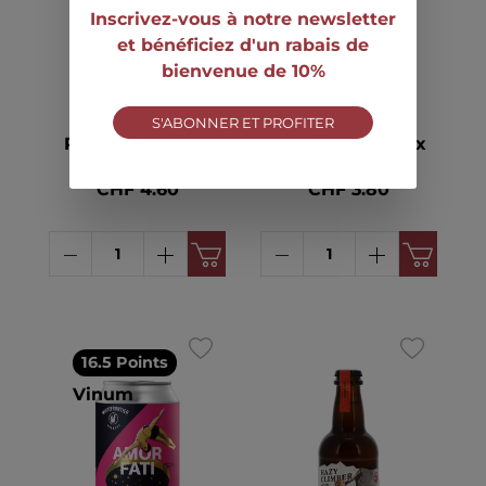
Inscrivez-vous à notre newsletter
et bénéficiez d'un rabais de
>100
disponible
13
disponible
bienvenue de 10%
S'ABONNER ET PROFITER
Bierwerk Züri
WhiteFrontier
Rainbow IPA KA
Amor Fati KA 12x
24x DO 6° 44cl
EW 6.5° 33cl
CHF 4.60
CHF 3.80
16.5 Points
Vinum