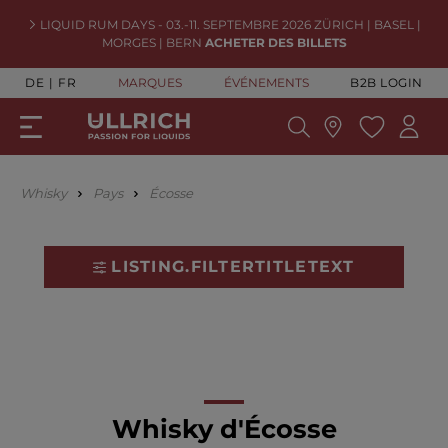
LIQUID RUM DAYS - 03.-11. SEPTEMBRE 2026 ZÜRICH | BASEL |
MORGES | BERN
ACHETER DES BILLETS
DE
FR
MARQUES
ÉVÉNEMENTS
B2B LOGIN
Whisky
Pays
Écosse
LISTING.FILTERTITLETEXT
Whisky d'Écosse