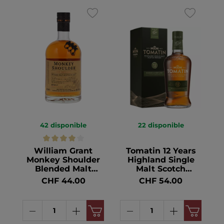
42
disponible
22
disponible
William Grant
Tomatin 12 Years
Monkey Shoulder
Highland Single
Blended Malt
Malt Scotch
Scotch Whisky 40°
Whisky 43° 70cl
CHF 44.00
CHF 54.00
70cl