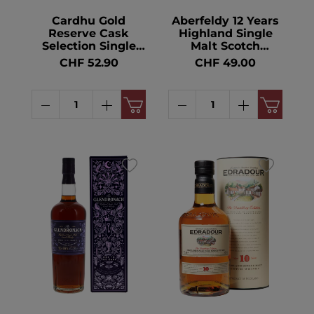
Cardhu Gold
Aberfeldy 12 Years
Reserve Cask
Highland Single
Selection Single
Malt Scotch
Malt Scotch
Whisky 40° 70cl
CHF 52.90
CHF 49.00
Whisky 40° 70cl