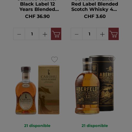
Black Label 12
Red Label Blended
Years Blended
Scotch Whisky 40°
Scotch Whisky 40°
5cl
CHF 36.90
CHF 3.60
70cl
21
disponible
21
disponible