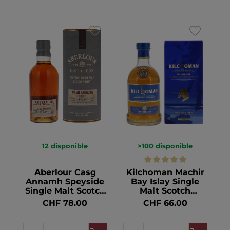
12
disponible
>100
disponible
Aberlour Casg
Kilchoman Machir
Annamh Speyside
Bay Islay Single
Single Malt Scotch
Malt Scotch
Whisky 48° 70cl
Whisky 46° 70cl
CHF 78.00
CHF 66.00