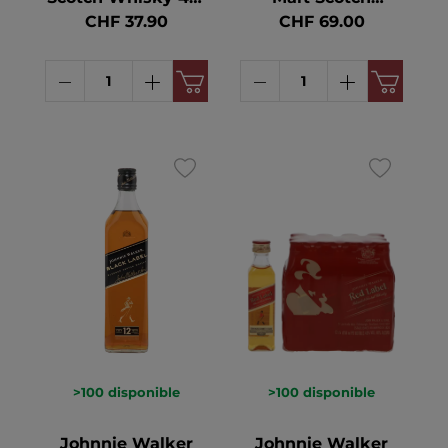
70cl
Whisky 55.8° 70cl
CHF 37.90
CHF 69.00
>100
disponible
>100
disponible
Johnnie Walker
Johnnie Walker