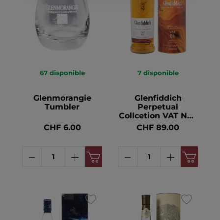
67
disponible
7
disponible
Glenmorangie
Glenfiddich
Tumbler
Perpetual
Collcetion VAT No 1
Single Malt Scotch
CHF 6.00
CHF 89.00
Whisky 40° 1l