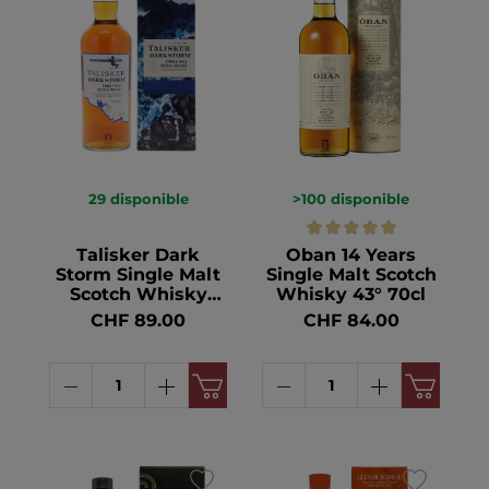
29
disponible
>100
disponible
Talisker Dark
Oban 14 Years
Storm Single Malt
Single Malt Scotch
Scotch Whisky
Whisky 43° 70cl
45.8° 1l
CHF 89.00
CHF 84.00