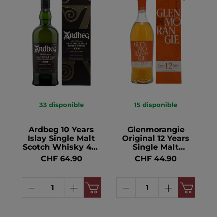
33
disponible
15
disponible
Ardbeg 10 Years
Glenmorangie
Islay Single Malt
Original 12 Years
Scotch Whisky 46°
Single Malt
70cl
Whisky 40° 70cl
CHF 64.90
CHF 44.90