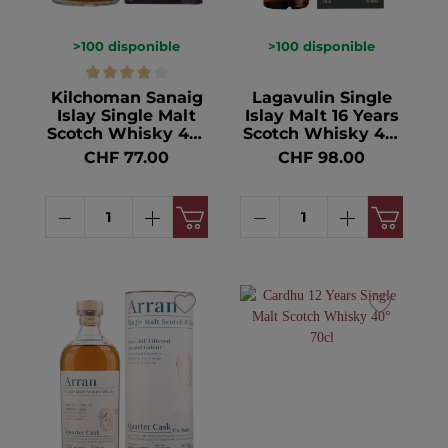
>100
disponible
>100
disponible
Kilchoman Sanaig
Lagavulin Single
Islay Single Malt
Islay Malt 16 Years
Scotch Whisky 46°
Scotch Whisky 43°
70cl
70cl
CHF 77.00
CHF 98.00