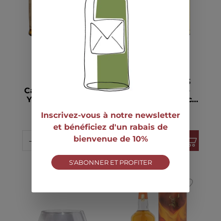
12
disponible
39
disponible
Balvenie
Craigellachie 13
Caribbean Cask 14
Years Speyside
Years Single Malt
Single Malt Scotch
Scotch Whisky 43°
Whisky 46° 70cl
CHF 84.90
CHF 59.00
Inscrivez-vous à notre newsletter
70cl
et bénéficiez d'un rabais de
bienvenue de 10%
S'ABONNER ET PROFITER