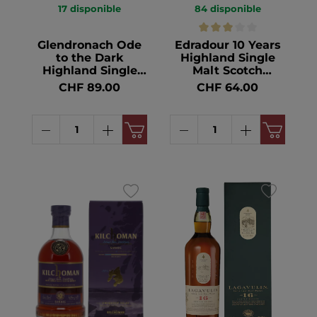
17
disponible
84
disponible
Glendronach Ode
Edradour 10 Years
to the Dark
Highland Single
Highland Single
Malt Scotch
Malt Scotch
Whisky 40° 70cl
CHF 89.00
CHF 64.00
Whisky 50.8° 70cl