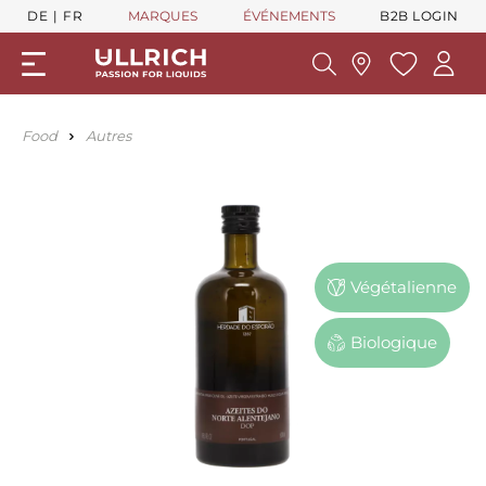
DE
FR
MARQUES
ÉVÉNEMENTS
B2B LOGIN
Food
Autres
Végétalienne
Biologique