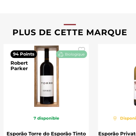
PLUS DE CETTE MARQUE
94 Points
Biologique
Robert
Parker
7
disponible
Dispon
Esporão Torre do Esporão Tinto
Esporão Privat