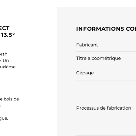
ECT
INFORMATIONS CO
13.5°
Fabricant
orth
Titre alcoométrique
e. Un
deuxième
Cépage
e bois de
n
Processus de fabrication
gue.