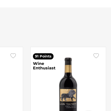
91 Points
Wine
Enthusiast