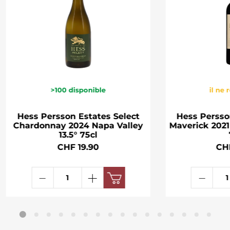
>100
disponible
il ne 
Hess Persson Estates Select
Hess Perss
Chardonnay 2024 Napa Valley
Maverick 2021
13.5° 75cl
CHF 19.90
CH