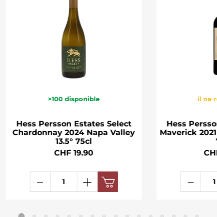
>100
disponible
il ne 
Hess Persson Estates Select
Hess Perss
Chardonnay 2024 Napa Valley
Maverick 2021
13.5° 75cl
CHF 19.90
CH