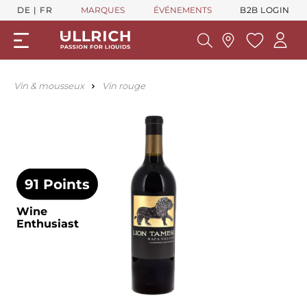
DE
FR
MARQUES
ÉVÉNEMENTS
B2B LOGIN
Vin & mousseux
Vin rouge
91 Points
Wine
Enthusiast