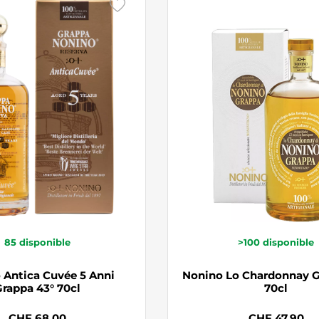
85
disponible
>100
disponible
 Antica Cuvée 5 Anni
Nonino Lo Chardonnay G
rappa 43° 70cl
70cl
CHF 68.00
CHF 47.90