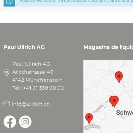
Aucune évaluation n'a été trouvée. Allez de l'avant et part
Paul Ullrich AG
Magasins de liqui
Paul Ullrich AG
Aliothstrasse 40
4142 Münchenstein
Tel.: +41 61 338 90 90
info@ullrich.ch