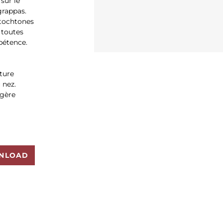
sur le
grappas.
utochtones
, toutes
pétence.
ture
 nez.
égère
NLOAD