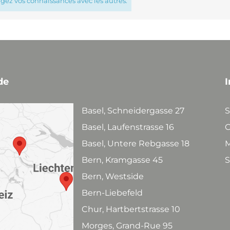
agez vos connaissances avec les autres.
de
I
Basel, Schneidergasse 27
S
Basel, Laufenstrasse 16
C
Basel, Untere Rebgasse 18
M
Bern, Kramgasse 45
S
Bern, Westside
Bern-Liebefeld
Chur, Hartbertstrasse 10
Morges, Grand-Rue 95