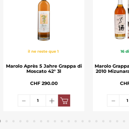
il ne reste que 1
16
d
Marolo Après 5 Jahre Grappa di
Marolo Grappa
Moscato 42° 3l
2010 Mizunara
CHF 290.00
CHF