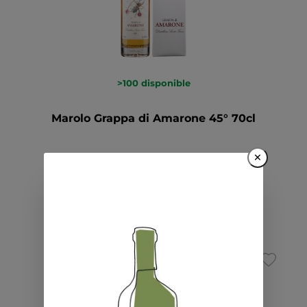
>100
disponible
Marolo Grappa di Amarone 45° 70cl
×
CHF 69.00