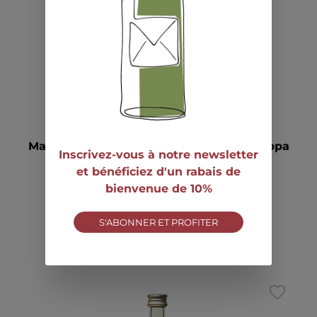
84
disponible
Marolo for Friends Blu Barolo 5 Anni Grappa
Inscrivez-vous à notre newsletter
42° 1l
et bénéficiez d'un rabais de
CHF 99.00
bienvenue de 10%
S'ABONNER ET PROFITER