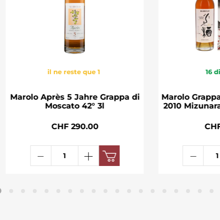
il ne reste que 1
16
d
Marolo Après 5 Jahre Grappa di
Marolo Grappa
Moscato 42° 3l
2010 Mizunara
CHF 290.00
CHF