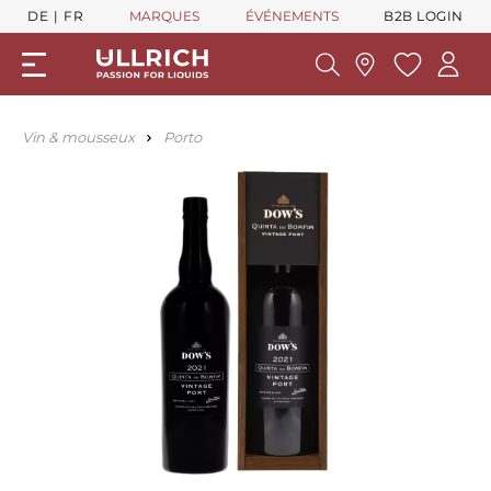
DE
FR
MARQUES
ÉVÉNEMENTS
B2B LOGIN
Vin & mousseux
Porto