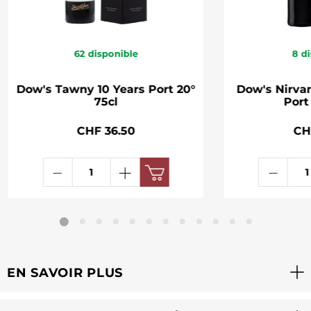
62
disponible
8
di
Dow's Tawny 10 Years Port 20°
Dow's Nirva
75cl
Port
CHF 36.50
CH
EN SAVOIR PLUS