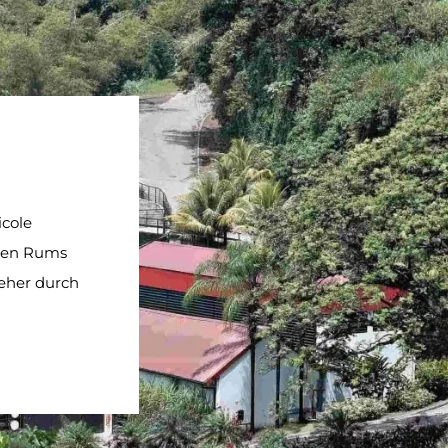
icole
iften Rums
 eher durch