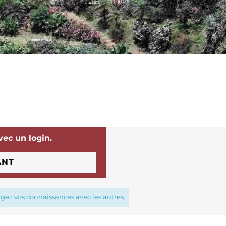
vec un login.
ANT
agez vos connaissances avec les autres.