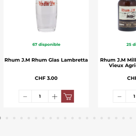
67
disponible
25
d
Rhum J.M Rhum Glas Lambretta
Rhum J.M Mil
Vieux Agri
CHF 3.00
CHF