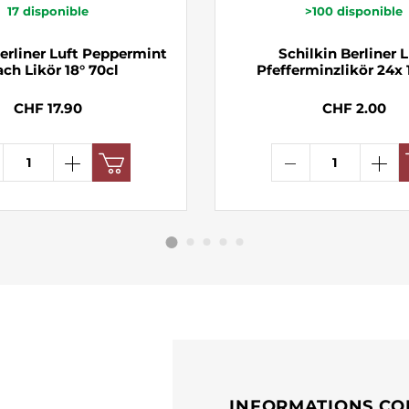
17
disponible
>100
disponible
Berliner Luft Peppermint
Schilkin Berliner L
ch Likör 18° 70cl
Pfefferminzlikör 24x 
CHF 17.90
CHF 2.00
INFORMATIONS CO