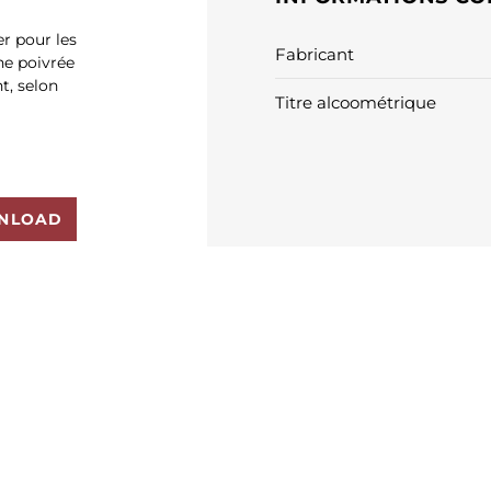
er pour les
Fabricant
he poivrée
t, selon
Titre alcoométrique
NLOAD