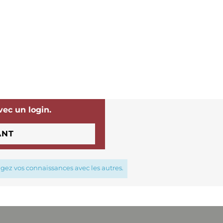
vec un login.
ANT
agez vos connaissances avec les autres.