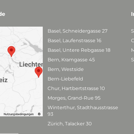
de
I
Basel, Schneidergasse 27
S
Basel, Laufenstrasse 16
C
Basel, Untere Rebgasse 18
M
Bern, Kramgasse 45
S
Bern, Westside
Bern-Liebefeld
Chur, Hartbertstrasse 10
Morges, Grand-Rue 95
Winterthur, Stadthausstrasse
93
Zürich, Talacker 30