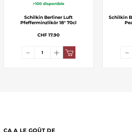
>100
disponible
Schilkin Berliner Luft
Schilkin 
Pfefferminzlikör 18° 70cl
Pea
CHF 17.90
ÇA A LE GOÛT DE