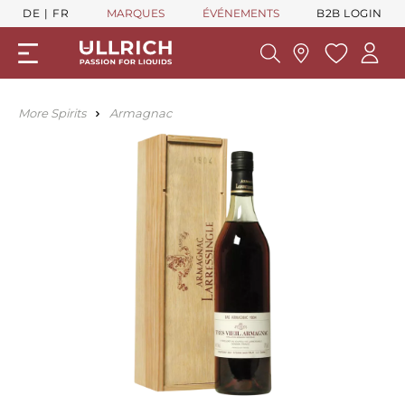
DE
FR
MARQUES
ÉVÉNEMENTS
B2B LOGIN
More Spirits
Armagnac