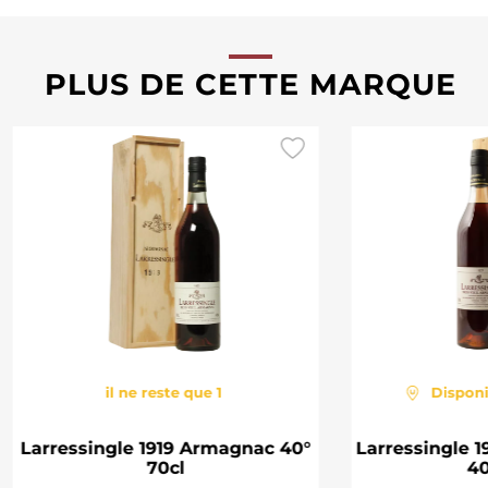
PLUS DE CETTE MARQUE
il ne reste que 1
Dispon
Larressingle 1919 Armagnac 40°
Larressingle 
70cl
40