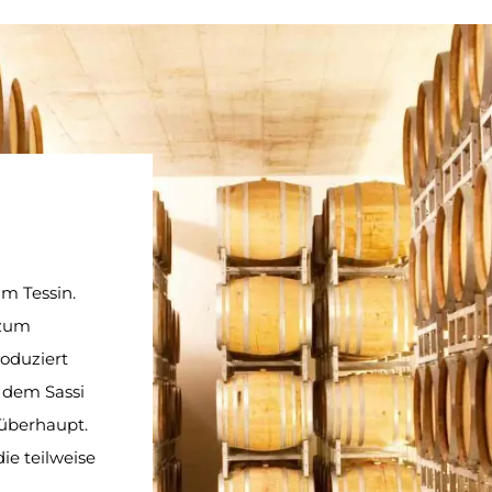
im Tessin.
 zum
roduziert
t dem Sassi
 überhaupt.
die teilweise