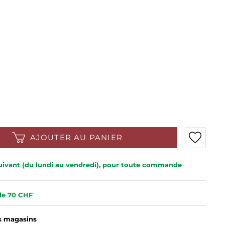
AJOUTER AU PANIER
 suivant (du lundi au vendredi), pour toute commande
 de 70 CHF
es magasins