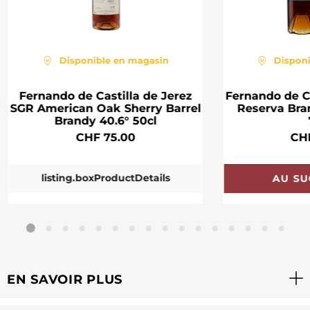
Disponible en magasin
Dispon
Fernando de Castilla de Jerez
Fernando de Ca
SGR American Oak Sherry Barrel
Reserva Bra
Brandy 40.6° 50cl
CHF 75.00
CH
listing.boxProductDetails
AU SU
EN SAVOIR PLUS