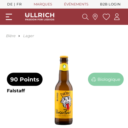
DE
FR
MARQUES
ÉVÉNEMENTS
B2B LOGIN
Bière
Lager
90 Points
Biologique
Falstaff