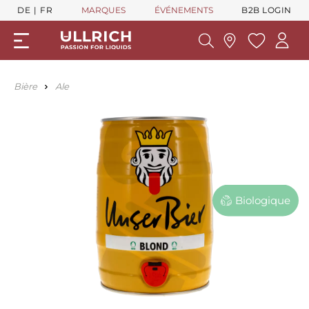
DE
FR
MARQUES
ÉVÉNEMENTS
B2B LOGIN
Bière
Ale
Biologique