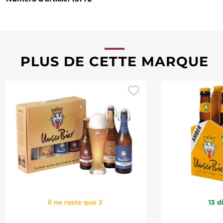
PLUS DE CETTE MARQUE
il ne reste que 3
13
d