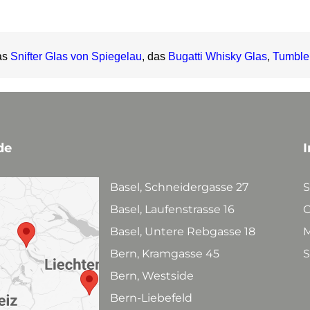
as
Snifter Glas von Spiegelau
, das
Bugatti Whisky Glas
,
Tumble
de
I
Basel, Schneidergasse 27
S
Basel, Laufenstrasse 16
C
Basel, Untere Rebgasse 18
M
Bern, Kramgasse 45
S
Bern, Westside
Bern-Liebefeld