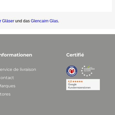
r Gläser
und das
Glencairn Glas
.
nformationen
Certifié
ervice de livraison
ontact
arques
tores