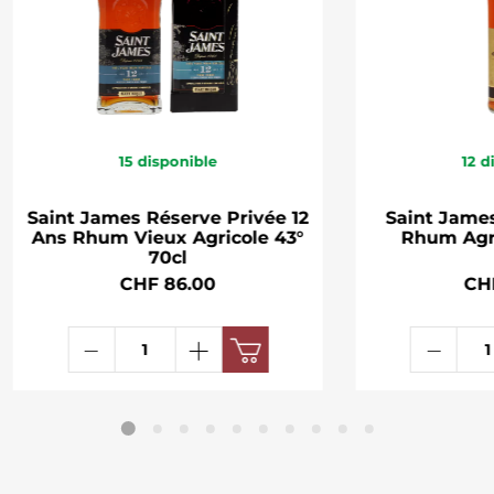
15
disponible
12
d
Saint James Réserve Privée 12
Saint Jame
Ans Rhum Vieux Agricole 43°
Rhum Agri
70cl
CHF 86.00
CH