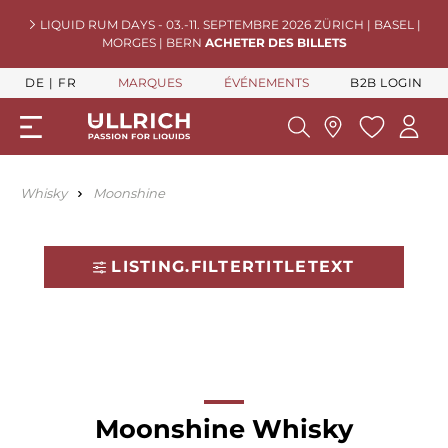
LIQUID RUM DAYS - 03.-11. SEPTEMBRE 2026 ZÜRICH | BASEL |
MORGES | BERN
ACHETER DES BILLETS
DE
FR
MARQUES
ÉVÉNEMENTS
B2B LOGIN
Whisky
Moonshine
LISTING.FILTERTITLETEXT
Moonshine Whisky