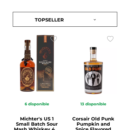
6
disponible
13
disponible
Michter's US 1
Corsair Old Punk
Small Batch Sour
Pumpkin and
Mash Whiskey 43°
Spice Flavored