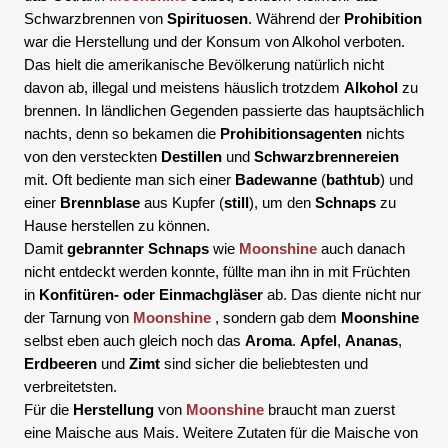
Schwarzbrennen von
Spirituosen
. Während der
Prohibition
war die Herstellung und der Konsum von Alkohol verboten.
Das hielt die amerikanische Bevölkerung natürlich nicht
davon ab, illegal und meistens häuslich trotzdem
Alkohol
zu
brennen. In ländlichen Gegenden passierte das hauptsächlich
nachts, denn so bekamen die
Prohibitionsagenten
nichts
von den versteckten
Destillen
und
Schwarzbrennereien
mit. Oft bediente man sich einer
Badewanne
(
bathtub
) und
einer
Brennblase
aus Kupfer (
still
), um den
Schnaps
zu
Hause herstellen zu können.
Damit
gebrannter Schnaps
wie
Moonshine
auch danach
nicht entdeckt werden konnte, füllte man ihn in mit Früchten
in
Konfitüren- oder Einmachgläser
ab. Das diente nicht nur
der Tarnung von
Moonshine
, sondern gab dem
Moonshine
selbst eben auch gleich noch das
Aroma
.
Apfel
,
Ananas
,
Erdbeeren
und
Zimt
sind sicher die beliebtesten und
verbreitetsten.
Für die
Herstellung
von
Moonshine
braucht man zuerst
eine Maische aus Mais. Weitere Zutaten für die Maische von