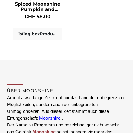
Spiced Moonshine
Pumpkin and
Spice Flavored
CHF 58.00
Whiskey 42.5° 75cl
listing.boxProductDetails
ÜBER MOONSHINE
Amerika
war lange Zeit nicht nur das Land der unbegrenzten
Möglichkeiten, sondern auch der unbegrenzten
Unmöglichkeiten. Aus dieser Zeit stammt auch diese
Errungenschaft:
Moonshine
.
Der Name ist Programm und bezeichnet gar nicht so sehr
das Getränk
Moonshine
selbst, sondern vielmehr das