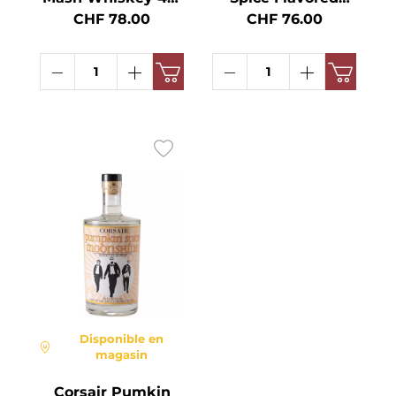
70cl
Whiskey 46° 75cl
CHF 78.00
CHF 76.00
Disponible en
magasin
Corsair Pumkin