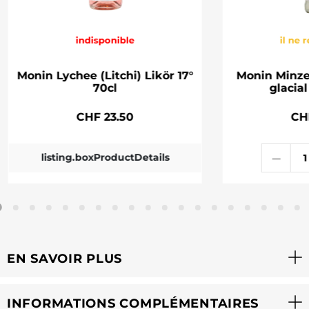
indisponible
il ne 
Monin Lychee (Litchi) Likör 17°
Monin Minze
70cl
glacial
CHF 23.50
CH
listing.boxProductDetails
EN SAVOIR PLUS
INFORMATIONS COMPLÉMENTAIRES