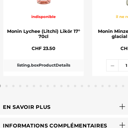
indisponible
il ne 
Monin Lychee (Litchi) Likör 17°
Monin Minze
70cl
glacial
CHF 23.50
CH
listing.boxProductDetails
EN SAVOIR PLUS
INFORMATIONS COMPLÉMENTAIRES