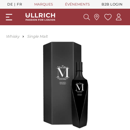
DE
FR
MARQUES
ÉVÉNEMENTS
B2B LOGIN
Whisky
Single Malt