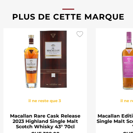
PLUS DE CETTE MARQUE
il ne reste que 3
il ne 
Macallan Rare Cask Release
Macallan Edit
2023 Highland Single Malt
Single Malt S
Scotch Whisky 43° 70cl