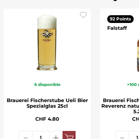
92 Points
Falstaff
6
disponible
>100
Brauerei Fischerstube Ueli Bier
Brauerei Fisc
Spezialglas 25cl
Reverenz nat
5.
CHF 4.80
CH