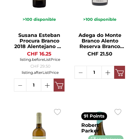
>100
disponible
>100
disponible
Susana Esteban
Adega do Monte
Procura Branco
Branco Alento
2018 Alentejano VR
Reserva Branco
12.5° 75cl
2022 Alentejano VR
CHF 16.25
CHF 21.50
12.5° 75cl
listing.beforeListPrice
CHF 29.50
listing.afterListPrice
91 Points
Robert
Parker