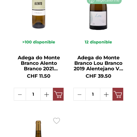
Végétalienne
>100
disponible
12
disponible
Adega do Monte
Adega do Monte
Branco Alento
Branco Lou Branco
Branco 2021
2019 Alentejano VR
Alentejano VR 12.5°
12.5° 75cl
CHF 11.50
CHF 39.50
75cl