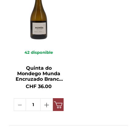
42
disponible
Quinta do
Mondego Munda
Encruzado Branco
2021 Dão DOC 13°
CHF 36.00
75cl