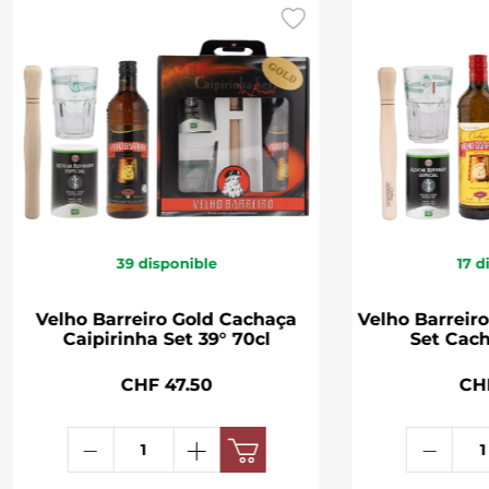
39
disponible
17
d
Velho Barreiro Gold Cachaça
Velho Barreiro
Caipirinha Set 39° 70cl
Set Cach
CHF 47.50
CH