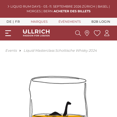
LIQUID RUM DAYS - 03.-11. SEPTEMBRE 2026 ZÜRICH | BASEL |
MORGES | BERN
ACHETER DES BILLETS
DE
FR
MARQUES
ÉVÉNEMENTS
B2B LOGIN
Events
Liquid Masterclass Schottische Whisky 2024