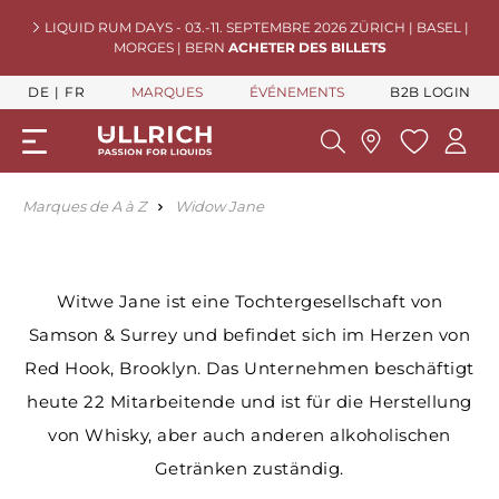
LIQUID RUM DAYS - 03.-11. SEPTEMBRE 2026 ZÜRICH | BASEL |
MORGES | BERN
ACHETER DES BILLETS
DE
FR
MARQUES
ÉVÉNEMENTS
B2B LOGIN
Marques de A à Z
Widow Jane
Witwe Jane ist eine Tochtergesellschaft von
Samson & Surrey und befindet sich im Herzen von
Red Hook, Brooklyn. Das Unternehmen beschäftigt
heute 22 Mitarbeitende und ist für die Herstellung
von Whisky, aber auch anderen alkoholischen
Getränken zuständig.