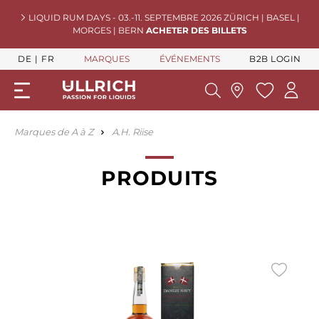
LIQUID RUM DAYS - 03.-11. SEPTEMBRE 2026 ZÜRICH | BASEL |
MORGES | BERN
ACHETER DES BILLETS
DE
FR
MARQUES
ÉVÉNEMENTS
B2B LOGIN
Marques de A à Z
A.H. Riise
PRODUITS