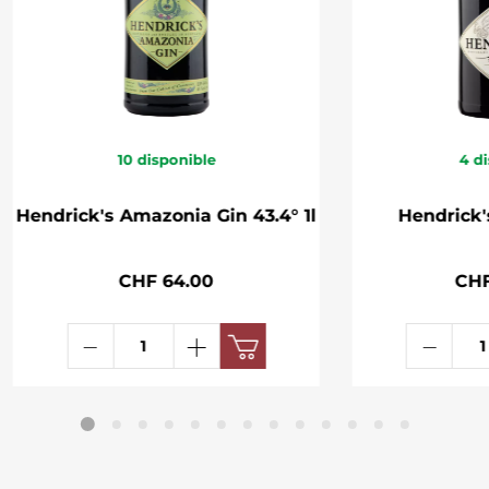
10
disponible
4
di
Hendrick's Amazonia Gin 43.4° 1l
Hendrick's
CHF 64.00
CHF