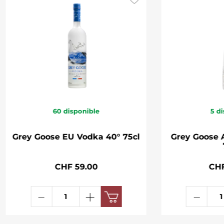
60
disponible
5
di
Grey Goose EU Vodka 40° 75cl
Grey Goose 
CHF 59.00
CHF