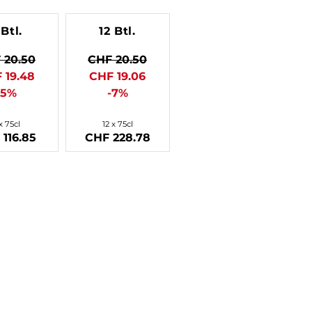
 Btl.
12 Btl.
 20.50
CHF 20.50
 19.48
CHF 19.06
-5%
-7%
x 75cl
12 x 75cl
116.85
CHF 228.78