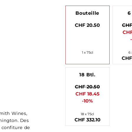
Bouteille
6
CHF 20.50
CHF
CHF
1 x 75cl
6 
CHF 
18 Btl.
CHF 20.50
CHF 18.45
-10%
Smith Wines,
18 x 75cl
CHF 332.10
hington. Des
 confiture de