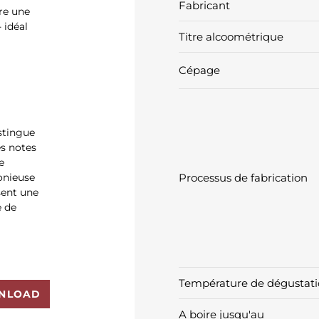
Fabricant
re une
 idéal
Titre alcoométrique
Cépage
istingue
es notes
e
monieuse
Processus de fabrication
sent une
e de
Température de dégustat
NLOAD
A boire jusqu'au